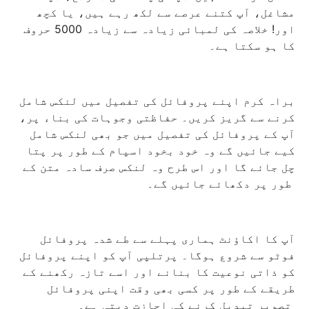
مشاغل، آپ کتنے عرصے سے لکھ رہے ہیں، یا کچھ
اور! خلاصہ کی لمبائی زیادہ سے زیادہ 5000 حروف
کا ہو سکتا ہے۔
براہ کرم اپنے پروفائل کی تفصیل میں لنکس شامل
کرنے سے گریز کریں۔ حفاظتی وجوہات کی بناء پر،
آپ کے پروفائل کی تفصیل میں جو بھی لنکس شامل
کیے جائیں گے وہ خود بخود اسپام کے طور پر پتا
چل جائے گا اور اس طرح وہ لنکس صرف سادہ متن کے
طور پر دکھائے جائیں گے۔
آپ کا اکاؤنٹ ہماری پہلے سے طے شدہ پروفائل
فوٹو سے شروع ہوگا۔ پرتلپی آپ کو اپنے پروفائل
کو ذاتی نوعیت کا بنانے اور اسے تازہ رکھنے کے
طریقے کے طور پر کسی بھی وقت اپنی پروفائل
تصویر تبدیل کرنے کی اجازت دیتی ہے۔