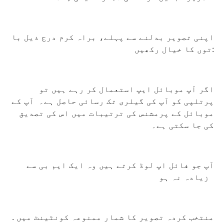
اپنی تصویر بدلنے سے پہلے، براہ کرم درج ذیل با
توں کا خیال رکھیں:
اگر آپ موبائل ایپ استعمال کر رہے ہیں تو
پرتلپی کو آپ کی گیلری تک رسائی حاصل ہے۔ آپ کے
موبائل کے پرمشنس کی ترتیبات میں اس کی تصدیق
کی جا سکتی ہے۔
آپ جو فائل اپ لوڈ کرتے ہیں وہ ایک ایم بی سے
زیادہ نہ ہو
. منتخب کردہ تصویر کا شمار ممنوعہ کونٹینٹ میں