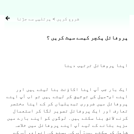

شروع کریں > پرتلپی سے جڑنا
پروفائل پکچر کیسے سیٹ کریں ؟
اپنا پروفائل ترتیب دینا
ایک بار جب آپ اپنا اکاؤنٹ بنا لیتے ہیں اور
اپنے ای-میل کی توثیق کر لیتے ہیں تو اب آپ اپنے
پروفائل میں ضروری تبدیلیاں کر کے اپنا مختصر
تعارف اور ایک پروفائل تصویر لگا کر استعمال
کرنے لائق بنا سکتے ہیں۔ لوگوں کو اپنے بارے میں
مزید بتانے کے لیے آپ اپنے پروفائل میں خلاصہ
شامل کر سکتے ہیں: آپ کی پسند کی انواع، آپ کے