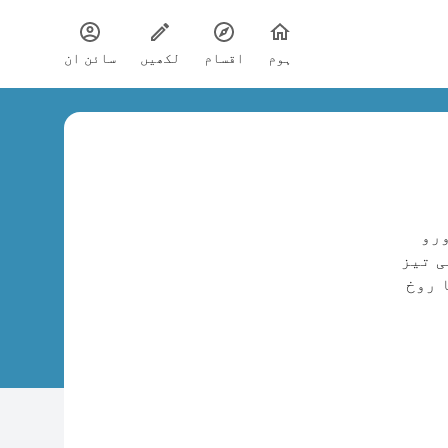
ہوم
اقسام
لکھیں
سائن ان
ورو
ی تیز
ا روخ