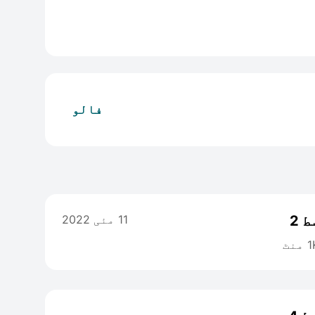
فالو
 2
11 مئی 2022