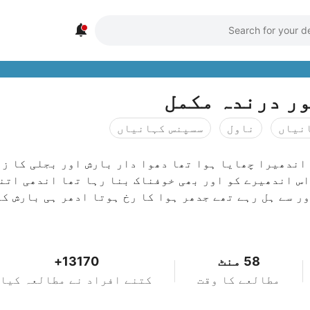

ور درندہ مکمل
نیاں
ناول
سسپنس کہانیاں
 اندھیرا چھایا ہوا تھا دھوا دار بارش اور بجلی کا ز
اس اندھیرے کو اور بھی خوفناک بنا رہا تھا اندھی اتن
ر سے ہل رہے تھے جدھر ہوا کا رخ ہوتا ادھر ہی بارش ک
58 منٹ
13170+
مطالعے کا وقت
کتنے افراد نے مطالعہ کیا