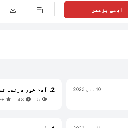
ابھی پڑھیں
10 مئی 2022
2.
آدم خور درندہ قسط



1K+
5 منٹ
4.8