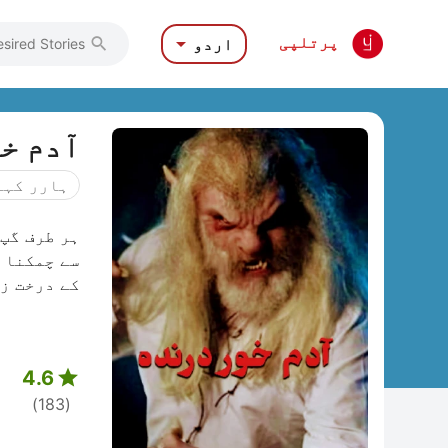

پرتلپی
اردو

آدم خ
ہارر کہا
ہر طرف گپ
سے چمکنا 
کے درخت زو
...
4.6

(183)