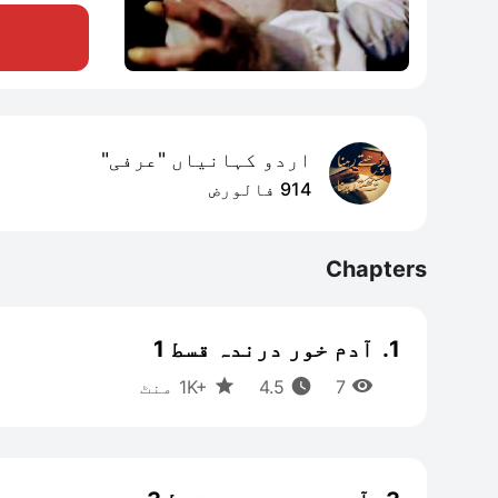
اردو کہانیاں "عرفی"
914 فالورض
Chapters
1.
آدم خور درندہ قسط 1



1K+
7 منٹ
4.5