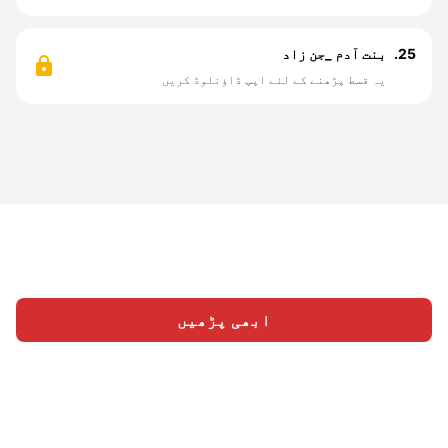
25.
بنت آدم _جن زاد
یہ قسط پڑھنے کے لئے اپپ ڈاؤنلوڈ کریں
ابھی پڑھیں
ہوم
اقسام
لکھیں
سائن ان
|
|
بمتعلق
ہمارے ساتھ کام
© 2026 Nasadiya Tech. Pvt. Ltd.
|
|
|
Vulnerability
کریں
رازداری کی پالیسی
خدمات کی شرائط
|
|
Disclosure Policy
Hall of Fame
Trust Center