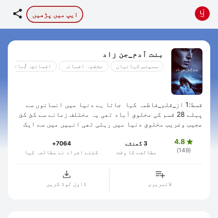

ایپ میں پڑھیں
بنت آدم_جن زاد
سسپنس کہانیاں
عشقیہ افسانہ
افسانچہ /مائکرو ف
قسط:1 از_قلم_فاطمہ کہا جاتا ہے دنیا میں انسانوں سے
پہلے 28 قسم کی مخلوق آباد تھی یہ مختلف زمانے سے کئ کئ
عجیب وغریب مخلوق دنیا میں رہتی تھی انہیں میں سے ایک
مخلوق جنات بھی ہیں یہ مخلوق حضرت آدم ...
4.8

3 گھنٹے
7064+
(149)
مطالعے کا وقت
کتنے افراد نے مطالعہ کیا
لائبریری
ڈاون لوڈ کریں