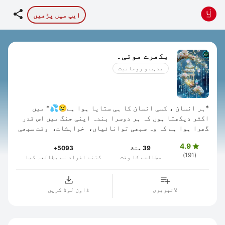

ایپ میں پڑھیں
بکھرے موتی۔
مذہب و روحانیت
*ہر انسان ، کسی انسان کا ہی ستایا ہوا ہے😢💦* میں
اکثر دیکھتا ہوں کہ ہر دوسرا بندہ اپنی جنگ میں اس قدر
گھرا ہوا ہے کہ وہ سبھی توانائیاں، خواہشات، وقت سبھی
ممکنہ ذرائع اور وسائل اس میں جھونک کر ...
4.9

39 منٹ
5093+
(191)
مطالعے کا وقت
کتنے افراد نے مطالعہ کیا
لائبریری
ڈاون لوڈ کریں