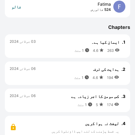
Fatima
فالو
524 فالورض
Chapters
03 جولائی 2024
1.
ایمان کیا ہے۔



263
4.6
1 منٹ
06 جولائی 2024
2.
ہدایت کی ترف



194
4.6
1 منٹ
06 جولائی 2024
3.
کس مومن کا اجر زیادہ ہے



174
5
1 منٹ
4.
لیفٹ نہ ہوا کریں
یہ قسط پڑھنے کے لئے اپپ ڈاؤنلوڈ کریں