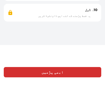
10.
ڈول
یہ قسط پڑھنے کے لئے اپپ ڈاؤنلوڈ کریں
ابھی پڑھیں
ہوم
اقسام
لکھیں
سائن ان
|
|
بمتعلق
ہمارے ساتھ کام
© 2026 Nasadiya Tech. Pvt. Ltd.
|
|
|
Vulnerability
کریں
رازداری کی پالیسی
خدمات کی شرائط
|
|
Disclosure Policy
Hall of Fame
Trust Center