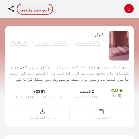

ایپ میں پڑھیں
ڈول
ہارر کہانیاں
سلسلے وار مقابلہ
قصّہ /کہانی چیل
پری اپنی پیاری گڑیا کو گود میں لیے بیٹھی روہی تھی پری
کی ماں باپ بچپن میں ہی گزر گے تھے وہ اکیلی رہے گی اپنے
ماموں کےساتھ رہتی پری بہت خوبصورت تھی بلکل گڑیا کی
طرح اج بھی وہ بھوکی بیٹھی رورہی ...
4.6

2 گھنٹے
3261+
(115)
مطالعے کا وقت
کتنے افراد نے مطالعہ کیا
لائبریری
ڈاون لوڈ کریں