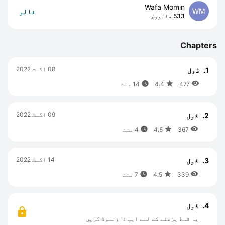
Wafa Momin
فالو
533 فالورض
Chapters
08 اگست 2022
1.
ڈول



477
4.4
14 منٹ
09 اگست 2022
2.
ڈول



367
4.5
4 منٹ
14 اگست 2022
3.
ڈول



339
4.5
7 منٹ
4.
ڈول
یہ قسط پڑھنے کے لئے اپپ ڈاؤنلوڈ کریں