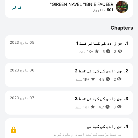
GIREEN NAVEL "IBN E FAQEER"
فالو
501 فالورض
Chapters
05 مارچ 2023
1.
جن زادی کی کہانی قسط 1



1K+
3 منٹ
5
06 مارچ 2023
2.
جن زادی کی کہانی قسط 2



1K+
2 منٹ
4.8
07 مارچ 2023
3.
جن زادی کی کہانی قسط 3



1K+
3 منٹ
4.7
4.
جن زادی کی کہانی
یہ قسط پڑھنے کے لئے اپپ ڈاؤنلوڈ کریں