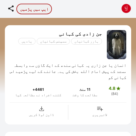

ایپ میں پڑھیں
جن زادی کی کہانی
ہارر کہانیاں
سسپنس کہانیاں
یادیں
انسان یا جن زاری یہ کہانی سندھ کے ایک گاؤں سے وابسطہ
مسجد کے پیش امام الله بخش کی ہے۔ جاننے کے لیے پڑھیے اس
کہانی کو
4.8

11 منٹ
4461+
(84)
مطالعے کا وقت
کتنے افراد نے مطالعہ کیا
لائبریری
ڈاون لوڈ کریں