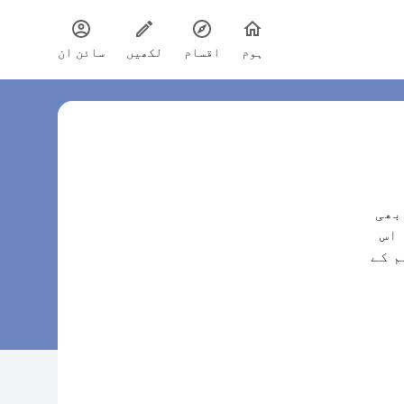
ہوم
اقسام
لکھیں
سائن ان
ھر بھی
لیتے ہیں بدلہ ایک عورت ذات سے ہی کیوں کب تک رہے گا یہ معاشرہ اس
م کے