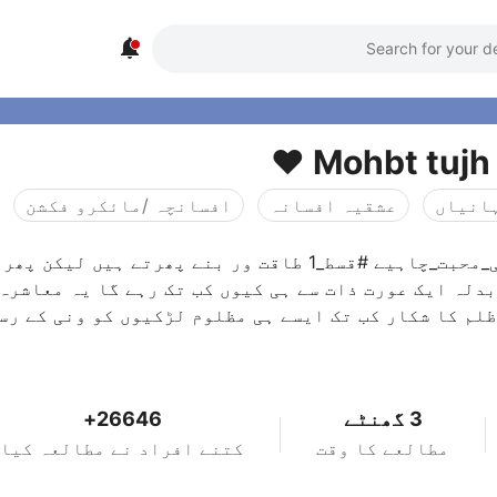

Mohbt tujh s
انیاں
عشقیہ افسانہ
افسانچہ /مائکرو فکشن
#تیری_یہی_محبت_چاہیے #قسط_1 طاقت ور بنے پھرتے ہیں لیکن پ
لم کا شکار کب تک ایسے ہی مظلوم لڑکیوں کو ونی کے رس
3 گھنٹے
26646+
مطالعے کا وقت
کتنے افراد نے مطالعہ کیا