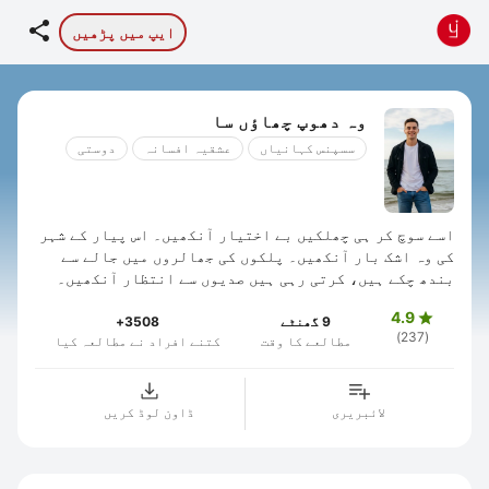

ایپ میں پڑھیں
وہ دھوپ چھاؤں سا
سسپنس کہانیاں
عشقیہ افسانہ
دوستی
اسے سوچ کر ہی چھلکیں بے اختیار آنکھیں۔ اس پیار کے شہر
کی وہ اشک بار آنکھیں۔ پلکوں کی جھالروں میں جالے سے
بندھ چکے ہیں، کرتی رہی ہیں صدیوں سے انتظار آنکھیں۔
لاکھوں کی بھیڑ میں بس ڈھونڈے وہ ایک ...
4.9

9 گھنٹے
3508+
(237)
مطالعے کا وقت
کتنے افراد نے مطالعہ کیا
لائبریری
ڈاون لوڈ کریں