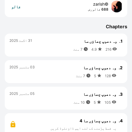
©zarish
فالو
688 فالورض
Chapters
31 اگست 2025
1.
وہ دھوپ چھاؤں سا



216
4.9
7 منٹ
03 ستمبر 2025
2.
وہ دھوپ چھاؤں سا



128
5
7 منٹ
05 ستمبر 2025
3.
وہ دھوپ چھاؤں سا



105
5
10 منٹ
4.
وہ دھوپ چھاؤں سا 4
یہ قسط پڑھنے کے لئے اپپ ڈاؤنلوڈ کریں